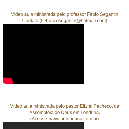
Vídeo aula ministrada pelo professor Fábio Segantin
Contato (hebraicosegantin@hotmail.com)
Vídeo aula ministrada pelo pastor Eliziel Pacheco
, da
Assembleia de Deus em Londrina.
(Acesse: www.adlondrina.com.br)