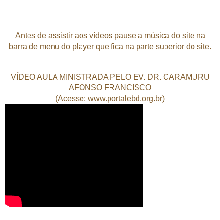
Antes de assistir aos vídeos pause a música do site na
barra de menu do player que fica na parte superior do site.
VÍDEO AULA MINISTRADA PELO EV. DR. CARAMURU
AFONSO FRANCISCO
(Acesse: www.portalebd.org.br)