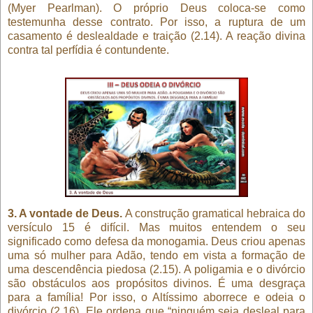
(Myer Pearlman). O próprio Deus coloca-se como
testemunha desse contrato. Por isso, a ruptura de um
casamento é deslealdade e traição (2.14). A reação divina
contra tal perfídia é contundente.
3. A vontade de Deus.
A construção gramatical hebraica do
versículo 15 é difícil. Mas muitos entendem o seu
significado como defesa da monogamia. Deus criou apenas
uma só mulher para Adão, tendo em vista a formação de
uma descendência piedosa (2.15). A poligamia e o divórcio
são obstáculos aos propósitos divinos. É uma desgraça
para a família! Por isso, o Altíssimo aborrece e odeia o
divórcio (2.16). Ele ordena que “ninguém seja desleal para