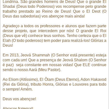
Londrina. São grandes homens de Deus! Que o grande El
Shadai (Deus todo Poderoso) vos recompense pelo grande
trabalho prestado ao Reino de Deus! Que o El Deot (O
Deus das sabedorias) vos abençoe mais ainda!
Agradeço a todos os professores e alunos que fazem parte
desse projeto, que intercedem por nós! O grande El Roi
(Deus que vê) conhece teus sonhos. Tenho certeza que o El
Elah (O todo poderoso) tem poder para realizá-los! Glórias a
Deus!
Em 2013, Jeová Shammah (O Senhor está presente) esteja
com cada um! Que a presença de Jeová Shalom (O Senhor
é paz) seja constante em nossas vidas! Que ELE continue
sendo o nosso Aará (Meu Pastor).
Ao Eliom (Altíssimo), El Ôlam (Deus Eterno), Adon Hakavod
(Rei da Glória), tributo Honra, Glórias e Louvores para todo
o sempre! Amém.
Deus vos abençoe!
Abraços fraternal!