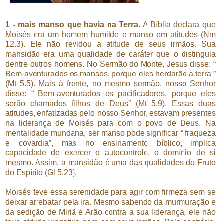
1 - mais manso que havia na Terra.
A Bíblia declara que
Moisés era um homem humilde e manso em atitudes (Nm
12.3). Ele não revidou a atitude de seus irmãos. Sua
mansidão era uma qualidade de caráter que o distinguia
dentre outros homens. No Sermão do Monte, Jesus disse: “
Bem-aventurados os mansos, porque eles herdarão a terra ”
(Mt 5.5). Mais à frente, no mesmo sermão, nosso Senhor
disse: “ Bem-aventurados os pacificadores, porque eles
serão chamados filhos de Deus” (Mt 5.9). Essas duas
atitudes, enfatizadas pelo nosso Senhor, estavam presentes
na liderança de Moisés para com o povo de Deus. Na
mentalidade mundana, ser manso pode significar “ fraqueza
e covardia”, mas no ensinamento bíblico, implica
capacidade de exercer o autocontrole, o domínio de si
mesmo. Assim, a mansidão é uma das qualidades do Fruto
do Espírito (Gl 5.23).
Moisés teve essa serenidade para agir com firmeza sem se
deixar arrebatar pela ira. Mesmo sabendo da murmuração e
da sedição de Miriã e Arão contra a sua liderança, ele não