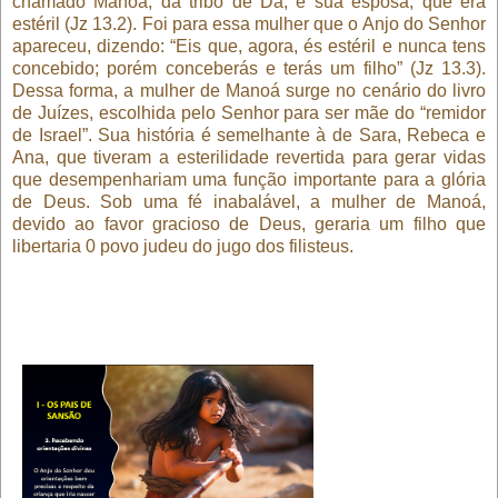
chamado Manoá, da tribo de Dã, e sua esposa, que era
estéril (Jz 13.2). Foi para essa mulher que o Anjo do Senhor
apareceu, dizendo: “Eis que, agora, és estéril e nunca tens
concebido; porém conceberás e terás um filho” (Jz 13.3).
Dessa forma, a mulher de Manoá surge no cenário do livro
de Juízes, escolhida pelo Senhor para ser mãe do “remidor
de Israel”. Sua história é semelhante à de Sara, Rebeca e
Ana, que tiveram a esterilidade revertida para gerar vidas
que desempenhariam uma função importante para a glória
de Deus. Sob uma fé inabalável, a mulher de Manoá,
devido ao favor gracioso de Deus, geraria um filho que
libertaria 0 povo judeu do jugo dos filisteus.