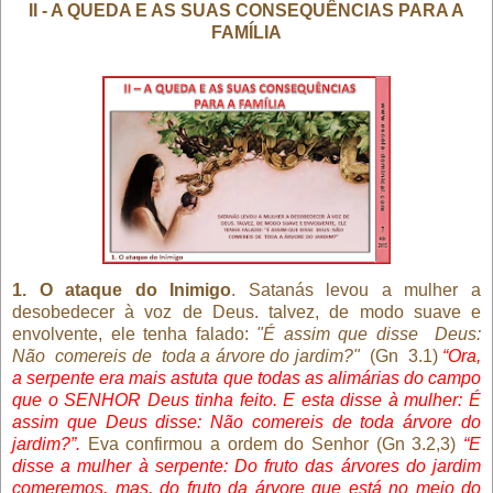
II - A QUEDA E AS SUAS CONSEQUÊNCIAS PARA A
FAMÍLIA
1. O ataque do Inimigo
. Satanás levou a mulher a
desobedecer à voz de Deus. talvez, de modo suave e
envolvente, ele tenha falado:
"É assim que disse
Deus:
Não
comereis de
toda a árvore do jardim?"
(Gn
3.1)
“Ora,
a serpente era mais astuta que todas as alimárias do campo
que o SENHOR Deus tinha feito. E esta disse à mulher: É
assim que Deus disse: Não comereis de toda árvore do
jardim?”.
Eva confirmou a ordem do Senhor (Gn 3.2,3)
“E
disse a mulher à serpente: Do fruto das árvores do jardim
comeremos, mas, do fruto da árvore que está no meio do