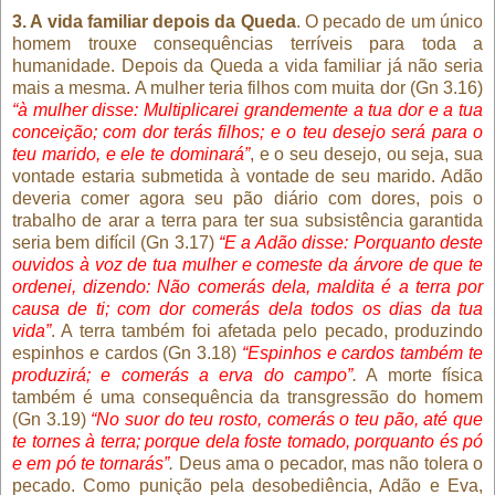
3. A vida familiar depois da Queda
. O pecado de um único
homem trouxe consequências terríveis para toda a
humanidade. Depois da Queda a vida familiar já não seria
mais a mesma. A mulher teria filhos com muita dor (Gn 3.16)
“à mulher disse: Multiplicarei grandemente a tua dor e a tua
conceição; com dor terás filhos; e o teu desejo será para o
teu marido, e ele te dominará”
, e o seu desejo, ou seja, sua
vontade estaria submetida à vontade de seu marido. Adão
deveria comer agora seu pão diário com dores, pois o
trabalho de arar a terra para ter sua subsistência garantida
seria bem difícil (Gn 3.17)
“E a Adão disse: Porquanto deste
ouvidos à voz de tua mulher e comeste da árvore de que te
ordenei, dizendo: Não comerás dela, maldita é a terra por
causa de ti; com dor comerás dela todos os dias da tua
vida”
. A terra também foi afetada pelo pecado, produzindo
espinhos e cardos (Gn 3.18)
“Espinhos e cardos também te
produzirá; e comerás a erva do campo”
.
A morte física
também é uma consequência da transgressão do homem
(Gn 3.19)
“No suor do teu rosto, comerás o teu pão, até que
te tornes à terra; porque dela foste tomado, porquanto és pó
e em pó te tornarás”
.
Deus ama o pecador, mas não tolera o
pecado. Como punição pela desobediência, Adão e Eva,