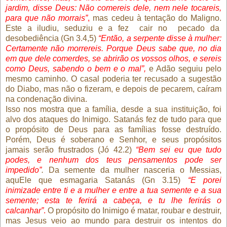
jardim, disse Deus: Não comereis dele, nem nele tocareis,
para que não morrais”
,
mas cedeu à tentação do Maligno.
Este a iludiu, seduziu e a fez
cair no
pecado da
desobediência (Gn 3.4,5)
“Então, a serpente disse à mulher:
Certamente não morrereis. Porque Deus sabe que, no dia
em que dele comerdes, se abrirão os vossos olhos, e sereis
como Deus, sabendo o bem e o mal”,
e Adão seguiu pelo
mesmo caminho. O casal poderia ter recusado a sugestão
do Diabo, mas não o fizeram, e depois de pecarem, caíram
na condenação divina.
Isso nos mostra que a família, desde a sua instituição, foi
alvo dos ataques do Inimigo. Satanás fez de tudo para que
o propósito de Deus para as famílias fosse destruído.
Porém, Deus é soberano e Senhor, e seus propósitos
jamais serão frustrados (Jó 42.2)
“Bem sei eu que tudo
podes, e nenhum dos teus pensamentos pode ser
impedido”
.
Da semente da mulher nasceria o Messias,
aquEle que esmagaria Satanás (Gn 3.15)
“E porei
inimizade entre ti e a mulher e entre a tua semente e a sua
semente; esta te ferirá a cabeça, e tu lhe ferirás o
calcanhar”
.
O propósito do Inimigo é matar, roubar e destruir,
mas Jesus veio ao mundo para destruir os intentos do