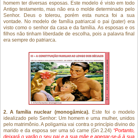
homem ter diversas esposas. Este modelo é visto em todo
Antigo testamento, mas não era o molde determinado pelo
Senhor. Deus o tolerou, porém esta nunca foi a sua
vontade. No modelo de família patriarcal o pai (pater) era
visto como o senhor da casa e da família. As esposas e os
filhos não tinham liberdade de escolha, pois a palavra final
era sempre do patriarca.
2. A família nuclear (monogâmica).
Este foi o modelo
idealizado pelo Senhor: Um homem e uma mulher, unidos
pelo matrimônio. A poligamia vai contra o princípio divino do
marido e da esposa ser uma só carne (Gn 2.24)
“Portanto,
deixará o varão o seu pai e a sua mãe e apegar-se-á à sua