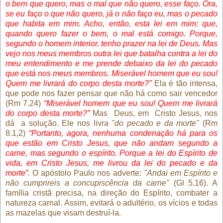
o bem que quero, mas o mal que não quero, esse faço. Ora,
se eu faço o que não quero, já o não faço eu, mas o pecado
que habita em mim. Acho, então, esta lei em mim: que,
quando quero fazer o bem, o mal está comigo. Porque,
segundo o homem interior, tenho prazer na lei de Deus. Mas
vejo nos meus membros outra lei que batalha contra a lei do
meu entendimento e me prende debaixo da lei do pecado
que está nos meus membros. Miserável homem que eu sou!
Quem me livrará do corpo desta morte?”
Ela é tão intensa,
que pode nos fazer pensar que não há como sair vencedor
(Rm 7.24)
“Miserável homem que eu sou! Quem me livrará
do corpo desta morte?”
Mas
Deus, em
Cristo Jesus, nos
dá
a solução. Ele nos livra
"do pecado e da morte"
(Rm
8.1,2)
“Portanto, agora, nenhuma condenação há para os
que estão em Cristo Jesus, que não andam segundo a
carne, mas segundo o espírito. Porque a lei do Espírito de
vida, em Cristo Jesus, me livrou da lei do pecado e da
morte”
. O apóstolo Paulo nos adverte:
"Andai em Espírito e
não cumprireis a concupiscência da carne"
(Gl 5.16). A
família cristã precisa, na direção do Espírito, combater a
natureza carnal. Assim, evitará o adultério, os vícios e todas
as mazelas que visam destruí-la.