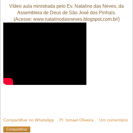
Vídeo aula ministrada pelo Ev. Natalino das Neves, da
Assembleia de Deus de São José dos Pinhais
.
(Acesse: www.
natalinodasneves.blogspot.com.br
/
)
Compartilhar no WhatsApp
Pr. Ismael Oliveira
Um comentário:
Compartilhar