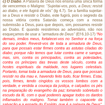
c) O Diabo
. A Palavra de Deus nos ensina uma única forma
de vencermos o Maligno:
"Sujeitai-vos, pois, a Deus; resisti
ao diabo, e ele fugirá de vós"
(tg 4.7). Se a família sujeitar-
se a Deus e resistir o Diabo, este fugirá, pois o segredo da
nossa vitória contra Satanás começa com a nossa
submissão a Deus, para que depois, sim, possamos resistir
ao Diabo. E quando resistirmos ao adversário, não nos
esqueçamos de usar a
"armadura de Deus"
(Ef 6.10-17)
“No
demais, irmãos meus, fortalecei-vos no Senhor e na força
do seu poder. Revesti-vos de toda a armadura de Deus,
para que possais estar firmes contra as astutas ciladas do
diabo; porque não temos que lutar contra carne e sangue,
mas, sim, contra os principados, contra as potestades,
contra os príncipes das trevas deste século, contra as
hostes espirituais da maldade, nos lugares celestiais.
Portanto, tomai toda a armadura de Deus, para que possais
resistir no dia mau e, havendo feito tudo, ficar firmes. Estai,
pois, firmes, tendo cingidos os vossos lombos com a
verdade, e vestida a couraça da justiça, e calçados os pés
na preparação do evangelho da paz; tomando sobretudo o
escudo da fé, com o qual podereis apagar todos os dardos
inflamados do maligno. Tomai também o capacete da
salvação e a espada do Espírito, que é a palavra de Deus”,