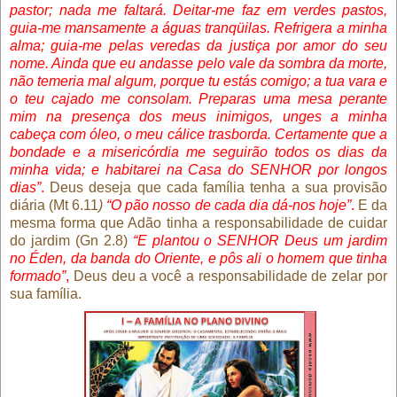
pastor; nada me faltará. Deitar-me faz em verdes pastos,
guia-me mansamente a águas tranqüilas. Refrigera a minha
alma; guia-me pelas veredas da justiça por amor do seu
nome. Ainda que eu andasse pelo vale da sombra da morte,
não temeria mal algum, porque tu estás comigo; a tua vara e
o teu cajado me consolam. Preparas uma mesa perante
mim na presença dos meus inimigos, unges a minha
cabeça com óleo, o meu cálice trasborda. Certamente que a
bondade e a misericórdia me seguirão todos os dias da
minha vida; e habitarei na Casa do SENHOR por longos
dias”
.
Deus deseja que cada família tenha a sua provisão
diária (Mt 6.11
)
“O pão nosso de cada dia dá-nos hoje”
.
E da
mesma forma que Adão tinha a responsabilidade de cuidar
do jardim (Gn 2.8)
“E plantou o SENHOR Deus um jardim
no Éden, da banda do Oriente, e pôs ali o homem que tinha
formado”
,
Deus deu a você a responsabilidade de zelar por
sua família.