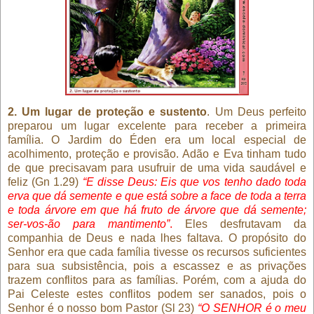
2. Um lugar de proteção e sustento
. Um Deus perfeito
preparou um lugar excelente para receber a primeira
família. O Jardim do Éden era um local especial de
acolhimento, proteção e provisão. Adão e Eva tinham tudo
de que precisavam para usufruir de uma vida saudável e
feliz (Gn 1.29)
“E disse Deus: Eis que vos tenho dado toda
erva que dá semente e que está sobre a face de toda a terra
e toda árvore em que há fruto de árvore que dá semente;
ser-vos-ão para mantimento”
.
Eles desfrutavam da
companhia de Deus e nada lhes faltava. O propósito do
Senhor era que cada família tivesse os recursos suficientes
para sua subsistência, pois a escassez e as privações
trazem conflitos para as famílias. Porém, com a ajuda do
Pai Celeste estes conflitos podem ser sanados, pois o
Senhor é o nosso bom Pastor (Sl 23)
“O SENHOR é o meu