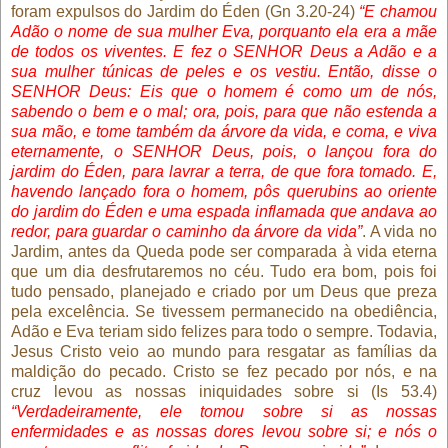
foram expulsos do Jardim do Éden (Gn 3.20-24)
“E chamou
Adão o nome de sua mulher Eva, porquanto ela era a mãe
de todos os viventes. E fez o SENHOR Deus a Adão e a
sua mulher túnicas de peles e os vestiu. Então, disse o
SENHOR Deus: Eis que o homem é como um de nós,
sabendo o bem e o mal; ora, pois, para que não estenda a
sua mão, e tome também da árvore da vida, e coma, e viva
eternamente, o SENHOR Deus, pois, o lançou fora do
jardim do Éden, para lavrar a terra, de que fora tomado. E,
havendo lançado fora o homem, pôs querubins ao oriente
do jardim do Éden e uma espada inflamada que andava ao
redor, para guardar o caminho da árvore da vida”
. A vida no
Jardim, antes da Queda pode ser comparada à vida eterna
que um dia desfrutaremos no céu. Tudo era bom, pois foi
tudo pensado, planejado e criado por um Deus que preza
pela excelência. Se tivessem permanecido na obediência,
Adão e Eva teriam sido felizes para todo o sempre. Todavia,
Jesus Cristo veio ao mundo para resgatar as famílias da
maldição do pecado. Cristo se fez pecado por nós, e na
cruz levou as nossas iniquidades sobre si (Is 53.4)
“Verdadeiramente, ele tomou sobre si as nossas
enfermidades e as nossas dores levou sobre si; e nós o