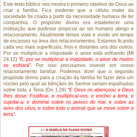
Este texto bíblico nos mostra o primeiro objetivo de Deus ao
criar a família. Fica evidente que a célula mater da
sociedade foi criada a partir da necessidade humana de ter
companhia. O propósito divino era estabelecer uma
instituição que pudesse propiciar ao ser humano abrigo e
relacionamento. Atualmente temos visto e vivido um tempo
de escassez na área dos relacionamentos. Estamos ficando
cada vez mais superficiais, frios e distantes uns dos outros.
Por se multiplicar a iniquidade o amor está esfriando (Mt
24.12)
“E, por se multiplicar a iniqüidade, o amor de muitos
se esfriará”
.
Por isso precisamos investir em nosso
relacionamento familiar. Podemos dizer que o segundo
propósito divino para a criação da família foi fazer dela um
núcleo pelo qual as bênçãos do Senhor seriam espalhadas
sobre toda a Terra (Gn 1.28)
“E Deus os abençoou e Deus
lhes disse: Frutificai, e multiplicai-vos, e enchei a terra, e
sujeitai-a; e dominai sobre os peixes do mar, e sobre as
aves dos céus, e sobre todo o animal que se move sobre a
terra”
.