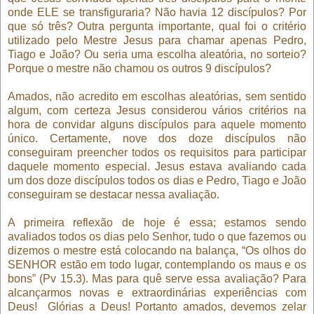
onde ELE se transfiguraria? Não havia 12 discípulos? Por
que só três? Outra pergunta importante, qual foi o critério
utilizado pelo Mestre Jesus para chamar apenas Pedro,
Tiago e João? Ou seria uma escolha aleatória, no sorteio?
Porque o mestre não chamou os outros 9 discípulos?
Amados, não acredito em escolhas aleatórias, sem sentido
algum, com certeza Jesus considerou vários critérios na
hora de convidar alguns discípulos para aquele momento
único. Certamente, nove dos doze discípulos não
conseguiram preencher todos os requisitos para participar
daquele momento especial. Jesus estava avaliando cada
um dos doze discípulos todos os dias e Pedro, Tiago e João
conseguiram se destacar nessa avaliação.
A primeira reflexão de hoje é essa; estamos sendo
avaliados todos os dias pelo Senhor, tudo o que fazemos ou
dizemos o mestre está colocando na balança, “Os olhos do
SENHOR estão em todo lugar, contemplando os maus e os
bons” (Pv 15.3). Mas para quê serve essa avaliação? Para
alcançarmos novas e extraordinárias experiências com
Deus!
Glórias a Deus! Portanto amados, devemos zelar