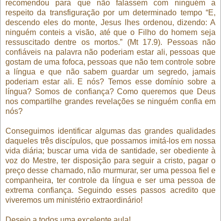
recomendou para que não falassem com ninguém a
respeito da transfiguração por um determinado tempo “E,
descendo eles do monte, Jesus lhes ordenou, dizendo: A
ninguém conteis a visão, até que o Filho do homem seja
ressuscitado dentre os mortos.” (Mt 17.9). Pessoas não
confiáveis na palavra não poderiam estar ali, pessoas que
gostam de uma fofoca, pessoas que não tem controle sobre
a língua e que não sabem guardar um segredo, jamais
poderiam estar ali. E nós? Temos esse domínio sobre a
língua? Somos de confiança? Como queremos que Deus
nos compartilhe grandes revelações se ninguém confia em
nós?
Conseguimos identificar algumas das grandes qualidades
daqueles três discípulos, que possamos imitá-los em nossa
vida diária; buscar uma vida de santidade, ser obediente à
voz do Mestre, ter disposição para seguir a cristo, pagar o
preço desse chamado, não murmurar, ser uma pessoa fiel e
companheira, ter controle da língua e ser uma pessoa de
extrema confiança. Seguindo esses passos acredito que
viveremos um ministério extraordinário!
Desejo a todos uma excelente aula!