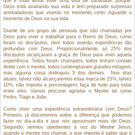
que é inútil tentar viver uma vida de santidade, porque
Deus está avaliando sua vida e tem preparado surpresas
arrebatadoras que viverás no momento certo. Aguarde o
momento de Deus na sua vida.
Diante de um grupo de pessoas que são chamadas por
Deus para viver e trabalhar para o Reino de Deus, como
foram os discípulos, nem todos viverão experiências tão
profundas com Deus. Proporcionalmente, só 25% dos
discípulos alcançaram a graça de Deus para viver aquela
experiência. Todos foram chamados, todos tinham contato
direto com o mestre, todos contemplavam grandes milagres,
mas alguma coisa distinguiu 3 dos demais.
Nos dias
atuais, talvez não alcançaremos essa marca de 25%, talvez
10%, não importa a porcentagem, faça de tudo para estar
entre eles. Vamos procurar agradar o Mestre tal como
Pedro, Tiago e João.
Como viver uma experiência extraordinária com Deus?
Primeiro, já discorremos sobre a diferença que podemos
fazer no dia-a-dia e que nos aproximam mais de Deus.
Segundo, sermos obedientes à voz do Mestre Jesus,
quando o mestre nos chamar, o que importa é saber que o