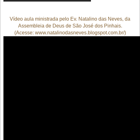
Vídeo aula ministrada pelo Ev. Natalino das Neves, da
Assembleia de Deus de São José dos Pinhais
.
(Acesse: www.
natalinodasneves.blogspot.com.br
/
)