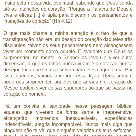
muito pela nossa vida espiritual, sabendo que Deus sonda
até as intenções do coração. “Porque a Palavra de Deus é
viva e eficaz [...] é apta para discernir os pensamentos e
intenções do coração” (Hb 4.12)
O que mais chama a minha atenção é o fato de que a
transfiguração não era um desejo do coração daqueles três
discípulos, talvez os seus pensamentos nem alcançassem
viver um momento como aquele. É evidente que Deus os
surpreendeu no monte, o Senhor os levou a viver outra
dimensão, o que os olhos nunca viram e o coração nunca
desejou foi o que Deus reservou para eles naquele dia. Por
isso, queridos, vamos aprender essa lição. Deus sempre
pode nos surpreender, aqueles que agradam o coração do
Mestre podem viver coisas superiores ao que se passa no
coração do homem.
Há um convite à santidade nessa passagem bíblica,
aqueles que viverem de forma santa e irrepreensível
alcançarão momentos inesquecíveis, experiências
indescritíveis, alegria incomparável. Nunca mais diga que
ninguém não te vê, que ninguém valoriza os teus esforços,