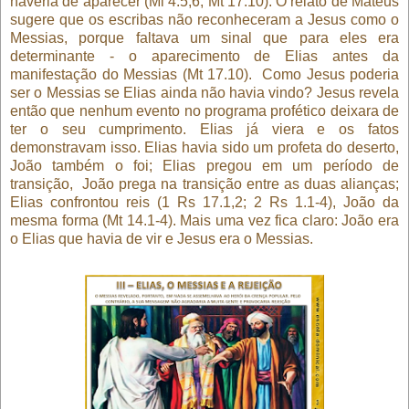
haveria de aparecer (Ml 4.5,6; Mt 17.10). O relato de Mateus
sugere que os escribas não reconheceram a Jesus como o
Messias, porque faltava um sinal que para eles era
determinante - o aparecimento de Elias antes da
manifestação do Messias (Mt 17.10).
Como Jesus poderia
ser o Messias se Elias ainda não havia vindo? Jesus revela
então que nenhum evento no programa profético deixara de
ter o seu cumprimento. Elias já viera e os fatos
demonstravam isso. Elias havia sido um profeta do deserto,
João também o foi; Elias pregou em um período de
transição,
João prega na transição entre as duas alianças;
Elias confrontou reis (1 Rs 17.1,2; 2 Rs 1.1-4), João da
mesma forma (Mt 14.1-4). Mais uma vez fica claro: João era
o Elias que havia de vir e Jesus era o Messias.