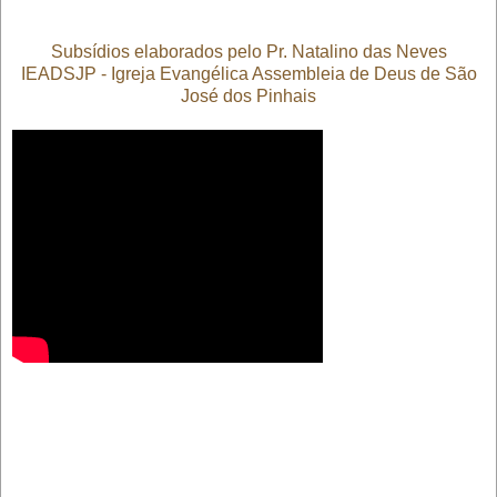
Subsídios elaborados pelo Pr. Natalino das Neves
IEADSJP - Igreja Evangélica Assembleia de Deus de São
José dos Pinhais