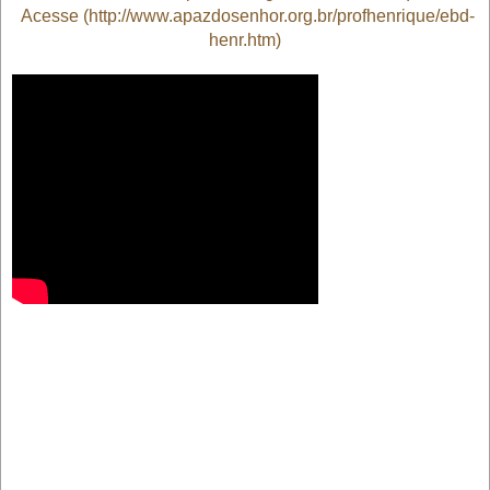
Acesse (http://www.apazdosenhor.org.br/profhenrique/ebd-
henr.htm)