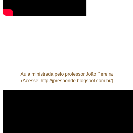
Aula ministrada pelo professor João Pereira
(Acesse:
http://jpresponde.blogspot.com.br/
)