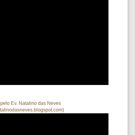
 pelo Ev. Natalino das Neves
talinodasneves.blogspot.com
)