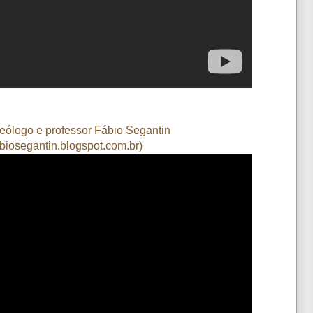
teólogo e professor Fábio Segantin
iosegantin.blogspot.com.br
)