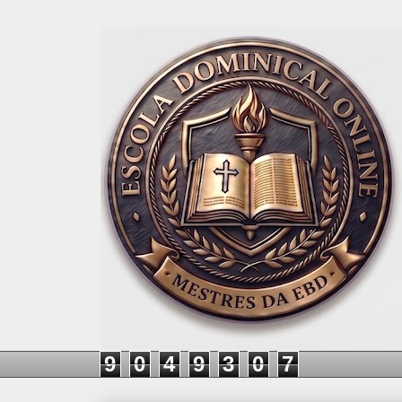
9
0
4
9
3
0
7