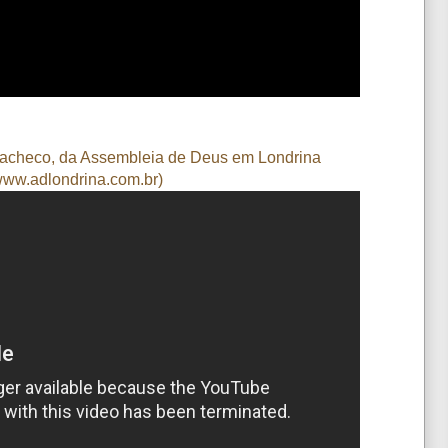
l Pacheco, da Assembleia de Deus em Londrina
www.adlondrina.com.br)