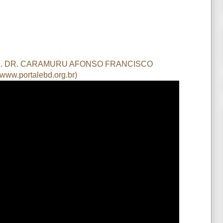
R. DR. CARAMURU AFONSO FRANCISCO
www.portalebd.org.br)