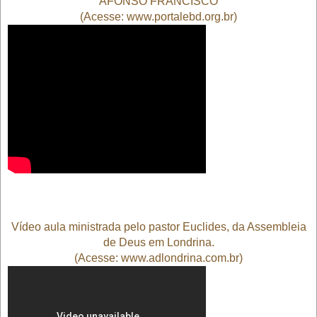
AFONSO FRANCISCO
(Acesse: www.portalebd.org.br)
Vídeo aula ministrada pelo pastor Euclides
, da Assembleia
de Deus em Londrina.
(Acesse: www.adlondrina.com.br)