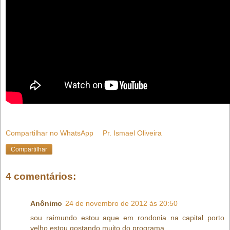
Compartilhar no WhatsApp
Pr. Ismael Oliveira
Compartilhar
4 comentários:
Anônimo
24 de novembro de 2012 às 20:50
sou raimundo estou aque em rondonia na capital porto
velho estou gostando muito do programa