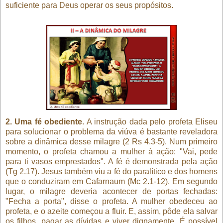
suficiente para Deus operar os seus propósitos.
2. Uma fé obediente
. A instrução dada pelo profeta Eliseu
para solucionar o problema da viúva é bastante reveladora
sobre a dinâmica desse milagre (2 Rs 4.3-5). Num primeiro
momento, o profeta chamou a mulher à ação: "Vai, pede
para ti vasos emprestados". A fé é demonstrada pela ação
(Tg 2.17). Jesus também viu a fé do paralítico e dos homens
que o conduziram em Cafarnaum (Mc 2.1-12). Em segundo
lugar, o milagre deveria acontecer de portas fechadas:
"Fecha a porta", disse o profeta. A mulher obedeceu ao
profeta, e o azeite começou a fluir. E, assim, pôde ela salvar
os filhos, pagar as dívidas e viver dignamente. É possível