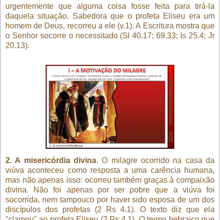
urgentemente que alguma coisa fosse feita para tirá-la
daquela situação. Sabedora que o profeta Eliseu era um
homem de Deus, recorreu a ele (v.1). A Escritura mostra que
o Senhor socorre o necessitado (Sl 40.17; 69.33; Is 25.4; Jr
20.13).
2. A misericórdia divina
. O milagre ocorrido na casa da
viúva aconteceu como resposta a uma carência humana,
mas não apenas isso: ocorreu também graças à compaixão
divina. Não foi apenas por ser pobre que a viúva foi
socorrida, nem tampouco por haver sido esposa de um dos
discípulos dos profetas (2 Rs 4.1). O texto diz que ela
"clamou" ao profeta Eliseu (2 Rs 4.1). O termo hebraico que