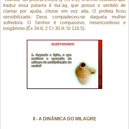
traduz essa palavra é tsa`aq, que possui o sentido de
clamar por ajuda, chorar em voz alta. O profeta ficou
sensibilizado; Deus compadeceu-se daquela mulher
sofredora. O Senhor é compassivo, misericordioso e
longânimo (Êx 34.6; 2 Cr 30.9; Sl 116.5).
II - A DINÂMICA DO MILAGRE