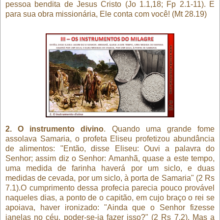
pessoa bendita de Jesus Cristo (Jo 1.1,18; Fp 2.1-11). E
para sua obra missionária, Ele conta com você! (Mt 28.19)
2. O instrumento divino
. Quando uma grande fome
assolava Samaria, o profeta Eliseu profetizou abundância
de alimentos: "Então, disse Eliseu: Ouvi a palavra do
Senhor; assim diz o Senhor: Amanhã, quase a este tempo,
uma medida de farinha haverá por um siclo, e duas
medidas de cevada, por um siclo, à porta de Samaria" (2 Rs
7.1).O cumprimento dessa profecia parecia pouco provável
naqueles dias, a ponto de o capitão, em cujo braço o rei se
apoiava, haver ironizado: "Ainda que o Senhor fizesse
janelas no céu, poder-se-ia fazer isso?" (2 Rs 7.2). Mas a