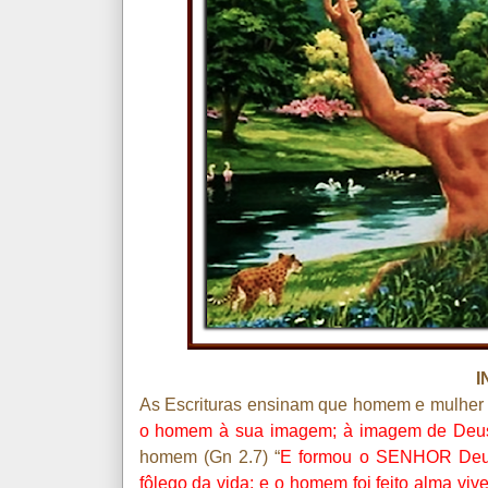
I
As Escrituras ensinam que homem e mulher f
o homem à sua imagem; à imagem de Deus 
homem (Gn 2.7) “
E formou o SENHOR Deus
fôlego da vida; e o homem foi feito alma viv