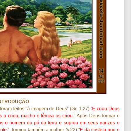
NTRODUÇÃO
oram feitos "à imagem de Deus" (Gn 1.27) “
E criou Deus
o criou; macho e fêmea os criou
.” Após Deus formar o
 o homem do pó da terra e soprou em seus narizes o
ente
.”, formou também a mulher (v.22) “
E da costela que o