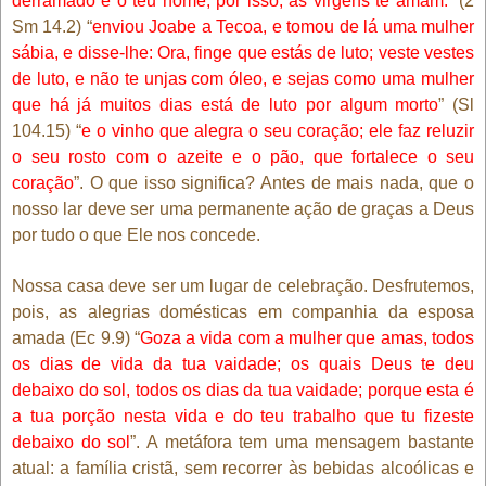
derramado é o teu nome; por isso, as virgens te amam.”
(2
Sm 14.2) “
enviou Joabe a Tecoa, e tomou de lá uma mulher
sábia, e disse-lhe: Ora, finge que estás de luto; veste vestes
de luto, e não te unjas com óleo, e sejas como uma mulher
que há já muitos dias está de luto por algum morto
” (Sl
104.15) “
e o vinho que alegra o seu coração; ele faz reluzir
o seu rosto com o azeite e o pão, que fortalece o seu
coração
”. O que isso significa? Antes de mais nada, que o
nosso lar deve ser uma permanente ação de graças a Deus
por tudo o que Ele nos concede.
Nossa casa deve ser um lugar de celebração. Desfrutemos,
pois, as alegrias domésticas em companhia da esposa
amada (Ec 9.9) “
Goza a vida com a mulher que amas, todos
os dias de vida da tua vaidade; os quais Deus te deu
debaixo do sol, todos os dias da tua vaidade; porque esta é
a tua porção nesta vida e do teu trabalho que tu fizeste
debaixo do sol
”. A metáfora tem uma mensagem bastante
atual: a família cristã, sem recorrer às bebidas alcoólicas e