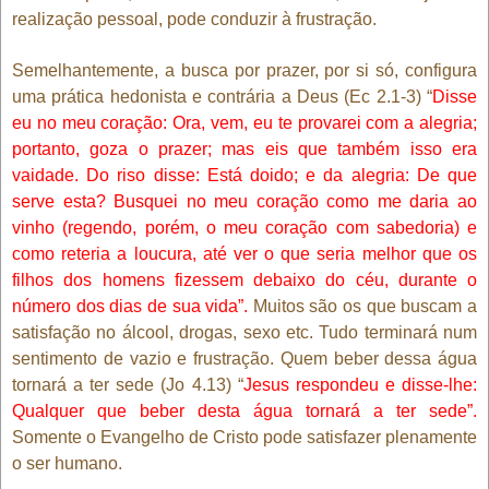
realização pessoal, pode conduzir à frustração.
Semelhantemente, a busca por prazer, por si só, configura
uma prática hedonista e contrária a Deus (Ec 2.1-3) “
Disse
eu no meu coração: Ora, vem, eu te provarei com a alegria;
portanto, goza o prazer; mas eis que também isso era
vaidade. Do riso disse: Está doido; e da alegria: De que
serve esta? Busquei no meu coração como me daria ao
vinho (regendo, porém, o meu coração com sabedoria) e
como reteria a loucura, até ver o que seria melhor que os
filhos dos homens fizessem debaixo do céu, durante o
número dos dias de sua vida”.
Muitos são os que buscam a
satisfação no álcool, drogas, sexo etc. Tudo terminará num
sentimento de vazio e frustração. Quem beber dessa água
tornará a ter sede (Jo 4.13) “
Jesus respondeu e disse-lhe:
Qualquer que beber desta água tornará a ter sede”.
Somente o Evangelho de Cristo pode satisfazer plenamente
o ser humano.