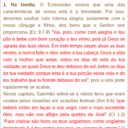
1. Na família
. O Eclesiastes ensina que uma das
características de nossa vida é a brevidade. Por isso,
devemos usufruir com intensa alegria, juntamente com o
nosso cônjuge e filhos, dos bens que o Senhor nos
proporciona (Ec 9.7-9) “
Vai, pois, come com alegria o teu
pão e bebe com bom coração o teu vinho, pois já Deus se
agrada das tuas obras. Em todo tempo sejam alvas as tuas
vestes, e nunca falte o óleo sobre a tua cabeça. Goza a vida
com a mulher que amas, todos os dias de vida da tua
vaidade; os quais Deus te deu debaixo do sol, todos os dias
da tua vaidade; porque esta é a tua porção nesta vida e do
teu trabalho que tu fizeste debaixo do sol
”, pois a vida pode
rapidamente se acabar.
Nesse capítulo, Salomão refere-se a vários itens que eram
usados pelos israelitas em ocasiões festivas (Am 6.6) “
que
bebeis vinho em taças e vos ungis com o mais excelente
óleo, mas não vos afligis pela quebra de José
” (Ct 1.3)
“
Para cheirar são bons os teus ungüentos; como ungüento