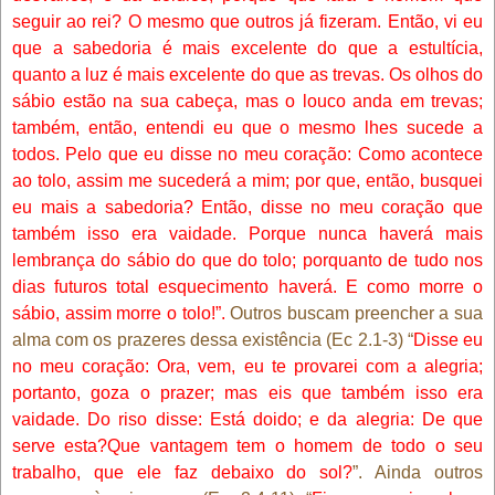
seguir ao rei? O mesmo que outros já fizeram. Então, vi eu
que a sabedoria é mais excelente do que a estultícia,
quanto a luz é mais excelente do que as trevas. Os olhos do
sábio estão na sua cabeça, mas o louco anda em trevas;
também, então, entendi eu que o mesmo lhes sucede a
todos. Pelo que eu disse no meu coração: Como acontece
ao tolo, assim me sucederá a mim; por que, então, busquei
eu mais a sabedoria? Então, disse no meu coração que
também isso era vaidade. Porque nunca haverá mais
lembrança do sábio do que do tolo; porquanto de tudo nos
dias futuros total esquecimento haverá. E como morre o
sábio, assim morre o tolo!”.
Outros buscam preencher a sua
alma com os prazeres dessa existência (Ec 2.1-3) “
Disse eu
no meu coração: Ora, vem, eu te provarei com a alegria;
portanto, goza o prazer; mas eis que também isso era
vaidade. Do riso disse: Está doido; e da alegria: De que
serve esta?Que vantagem tem o homem de todo o seu
trabalho, que ele faz debaixo do sol?
”.
Ainda outros