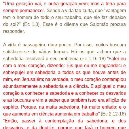
“
Uma geração vai, e outra geração vem; mas a terra para
sempre permanece
”. Sendo a vida tão curta, que "vantagem
tem o homem de todo o seu trabalho, que ele faz debaixo
do sol?" (Ec 1.3). Esse é o dilema que Salomão procura
responder.
A vida é passageira, dura pouco. Por isso, muitos buscam
satisfazer-se de várias formas. Há os que acham que a
sabedoria resolverá o seu problema (Ec 1.16-18) “
Falei eu
com o meu coração, dizendo: Eis que eu me engrandeci e
sobrepujei em sabedoria a todos os que houve antes de
mim, em Jerusalém; na verdade, o meu coração contemplou
abundantemente a sabedoria e a ciência. E apliquei o meu
coração a conhecer a sabedoria e a conhecer os desvarios
e as loucuras e vim a saber que também isso era aflição de
espírito. Porque, na muita sabedoria, há muito enfado; e o
que aumenta em ciência aumenta em trabalho
” (Ec 2.12-16)
“
Então, passei à contemplação da sabedoria, e dos
desvarios, e da doidice; porque que fará o homem que