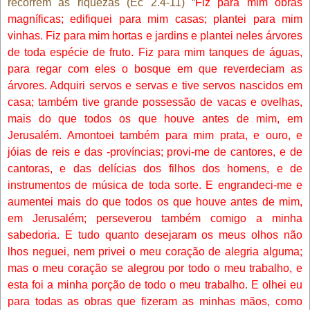
recorrem às riquezas (Ec 2.4-11) “
Fiz para mim obras
magníficas; edifiquei para mim casas; plantei para mim
vinhas. Fiz para mim hortas e jardins e plantei neles árvores
de toda espécie de fruto. Fiz para mim tanques de águas,
para regar com eles o bosque em que reverdeciam as
árvores. Adquiri servos e servas e tive servos nascidos em
casa; também tive grande possessão de vacas e ovelhas,
mais do que todos os que houve antes de mim, em
Jerusalém. Amontoei também para mim prata, e ouro, e
jóias de reis e das -províncias; provi-me de cantores, e de
cantoras, e das delícias dos filhos dos homens, e de
instrumentos de música de toda sorte. E engrandeci-me e
aumentei mais do que todos os que houve antes de mim,
em Jerusalém; perseverou também comigo a minha
sabedoria. E tudo quanto desejaram os meus olhos não
lhos neguei, nem privei o meu coração de alegria alguma;
mas o meu coração se alegrou por todo o meu trabalho, e
esta foi a minha porção de todo o meu trabalho. E olhei eu
para todas as obras que fizeram as minhas mãos, como