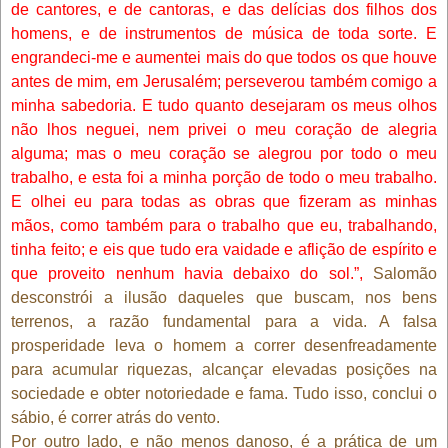
de cantores, e de cantoras, e das delícias dos filhos dos
homens, e de instrumentos de música de toda sorte. E
engrandeci-me e aumentei mais do que todos os que houve
antes de mim, em Jerusalém; perseverou também comigo a
minha sabedoria. E tudo quanto desejaram os meus olhos
não lhos neguei, nem privei o meu coração de alegria
alguma; mas o meu coração se alegrou por todo o meu
trabalho, e esta foi a minha porção de todo o meu trabalho.
E olhei eu para todas as obras que fizeram as minhas
mãos, como também para o trabalho que eu, trabalhando,
tinha feito; e eis que tudo era vaidade e aflição de espírito e
que proveito nenhum havia debaixo do sol.”,
Salomão
desconstrói a ilusão daqueles que buscam, nos bens
terrenos, a razão fundamental para a vida. A falsa
prosperidade leva o homem a correr desenfreadamente
para acumular riquezas, alcançar elevadas posições na
sociedade e obter notoriedade e fama. Tudo isso, conclui o
sábio, é correr atrás do vento.
Por outro lado, e não menos danoso, é a prática de um