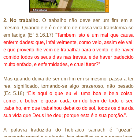
2. No trabalho
. O trabalho não deve ser um fim em si
mesmo. Quando ele é o centro de nossa vida transforma-se
em fadiga (Ef 5.16,17) “
Também isto é um mal que causa
enfermidades: que, infalivelmente, como veio, assim ele vai;
e que proveito lhe vem de trabalhar para o vento, e de haver
comido todos os seus dias nas trevas, e de haver padecido
muito enfado, e enfermidades, e cruel furor?”
Mas quando deixa de ser um fim em si mesmo, passa a ter
real significado, tornando-se algo prazeroso, não pesado
(Ec 5.18) “
Eis aqui o que eu vi, uma boa e bela coisa:
comer, e beber, e gozar cada um do bem de todo o seu
trabalho, em que trabalhou debaixo do sol, todos os dias da
sua vida que Deus lhe deu; porque esta é a sua porção.”.
A palavra traduzida do hebraico samach é "gozar",