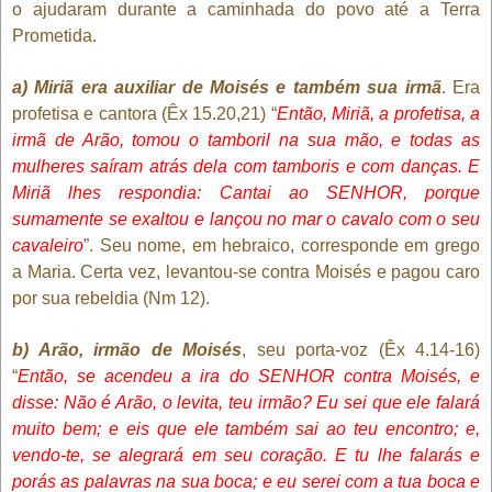
o ajudaram durante a caminhada do povo até a Terra
Prometida.
a) Miriã era auxiliar de Moisés e também sua irmã
. Era
profetisa e cantora (Êx 15.20,21) “
Então, Miriã, a profetisa, a
irmã de Arão, tomou o tamboril na sua mão, e todas as
mulheres saíram atrás dela com tamboris e com danças. E
Miriã lhes respondia: Cantai ao SENHOR, porque
sumamente se exaltou e lançou no mar o cavalo com o seu
cavaleiro
”. Seu nome, em hebraico, corresponde em grego
a Maria. Certa vez, levantou-se contra Moisés e pagou caro
por sua rebeldia (Nm 12).
b) Arão, irmão de Moisés
, seu porta-voz (Êx 4.14-16)
“
Então, se acendeu a ira do SENHOR contra Moisés, e
disse: Não é Arão, o levita, teu irmão? Eu sei que ele falará
muito bem; e eis que ele também sai ao teu encontro; e,
vendo-te, se alegrará em seu coração. E tu lhe falarás e
porás as palavras na sua boca; e eu serei com a tua boca e