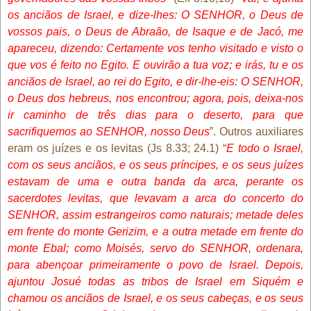
os anciãos de Israel, e dize-lhes: O SENHOR, o Deus de
vossos pais, o Deus de Abraão, de Isaque e de Jacó, me
apareceu, dizendo: Certamente vos tenho visitado e visto o
que vos é feito no Egito. E ouvirão a tua voz; e irás, tu e os
anciãos de Israel, ao rei do Egito, e dir-lhe-eis: O SENHOR,
o Deus dos hebreus, nos encontrou; agora, pois, deixa-nos
ir caminho de três dias para o deserto, para que
sacrifiquemos ao SENHOR, nosso Deus
”. Outros auxiliares
eram os juízes e os levitas (Js 8.33; 24.1) “
E todo o Israel,
com os seus anciãos, e os seus príncipes, e os seus juízes
estavam de uma e outra banda da arca, perante os
sacerdotes levitas, que levavam a arca do concerto do
SENHOR, assim estrangeiros como naturais; metade deles
em frente do monte Gerizim, e a outra metade em frente do
monte Ebal; como Moisés, servo do SENHOR, ordenara,
para abençoar primeiramente o povo de Israel. Depois,
ajuntou Josué todas as tribos de Israel em Siquém e
chamou os anciãos de Israel, e os seus cabeças, e os seus