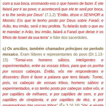
com a sua boca, ensinando-vos o que haveis de fazer. E ele
falará por ti ao povo; e acontecerá que ele te será por boca,
e tu lhe serás por Deus
” (7.1,2) “
Então, disse o SENHOR a
Moisés: Eis que te tenho posto por Deus sobre Faraó; e
Arão, teu irmão, será o teu profeta. Tu falarás tudo o que eu
te mandar; e Arão, teu irmão, falará a Faraó que deixe ir os
filhos de Israel da sua terra
” e líder dos sacerdotes.
c) Os anciãos, também chamados príncipes no período
mosaico
. Eram líderes e representantes do povo (Dt 1.13-
15) “
Tomai-vos homens sábios, inteligentes e
experimentados, entre as vossas tribos, para que os ponha
por vossos cabeças. Então, vós me respondestes e
dissestes: Bom é fazer a palavra que tens falado. Tomei,
pois, os cabeças de vossas tribos, homens sábios e
experimentados, e os tenho posto por cabeças sobre vós, e
por capitães de milhares, e por capitães de cem, e por
capitães de cinqüenta, e por capitães de dez, e por
governadores das vossas tribos
” (Êx 3.16,18) “
Vai, e ajunta