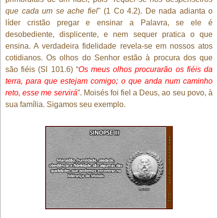
que cada um se ache fiel
" (1 Co 4.2). De nada adianta o
líder cristão pregar e ensinar a Palavra, se ele é
desobediente, displicente, e nem sequer pratica o que
ensina. A verdadeira fidelidade revela-se em nossos atos
cotidianos. Os olhos do Senhor estão à procura dos que
são fiéis (Sl 101.6) “
Os meus olhos procurarão os fiéis da
terra, para que estejam comigo; o que anda num caminho
reto, esse me servirá
”. Moisés foi fiel a Deus, ao seu povo, à
sua família. Sigamos seu exemplo.