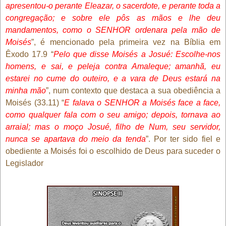
apresentou-o perante Eleazar, o sacerdote, e perante toda a
congregação; e sobre ele pôs as mãos e lhe deu
mandamentos, como o SENHOR ordenara pela mão de
Moisés
”, é mencionado pela primeira vez na Bíblia em
Êxodo 17.9 “
Pelo que disse Moisés a Josué: Escolhe-nos
homens, e sai, e peleja contra Amaleque; amanhã, eu
estarei no cume do outeiro, e a vara de Deus estará na
minha mão
”, num contexto que destaca a sua obediência a
Moisés (33.11) “
E falava o SENHOR a Moisés face a face,
como qualquer fala com o seu amigo; depois, tornava ao
arraial; mas o moço Josué, filho de Num, seu servidor,
nunca se apartava do meio da tenda
”. Por ter sido fiel e
obediente a Moisés foi o escolhido de Deus para suceder o
Legislador