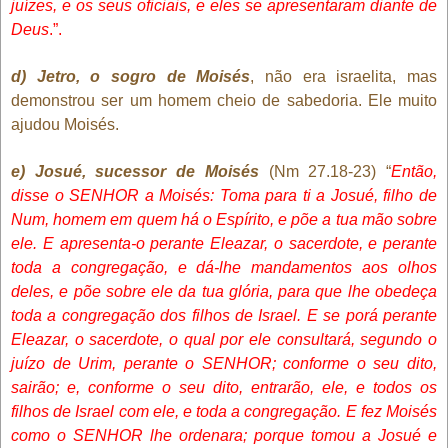
juízes, e os seus oficiais, e eles se apresentaram diante de
Deus
.”.
d) Jetro, o sogro de Moisés
, não era israelita, mas
demonstrou ser um homem cheio de sabedoria. Ele muito
ajudou Moisés.
e) Josué, sucessor de Moisés
(Nm 27.18-23) “
Então,
disse o SENHOR a Moisés: Toma para ti a Josué, filho de
Num, homem em quem há o Espírito, e põe a tua mão sobre
ele. E apresenta-o perante Eleazar, o sacerdote, e perante
toda a congregação, e dá-lhe mandamentos aos olhos
deles, e põe sobre ele da tua glória, para que lhe obedeça
toda a congregação dos filhos de Israel. E se porá perante
Eleazar, o sacerdote, o qual por ele consultará, segundo o
juízo de Urim, perante o SENHOR; conforme o seu dito,
sairão; e, conforme o seu dito, entrarão, ele, e todos os
filhos de Israel com ele, e toda a congregação. E fez Moisés
como o SENHOR lhe ordenara; porque tomou a Josué e