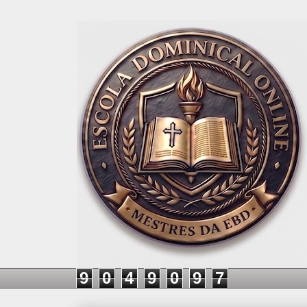
9
0
4
9
0
9
7