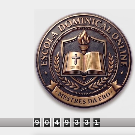
9
0
4
9
3
3
1