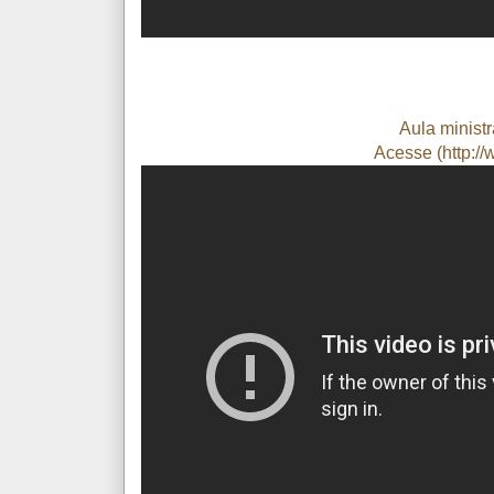
Aula minist
Acesse (
http:/