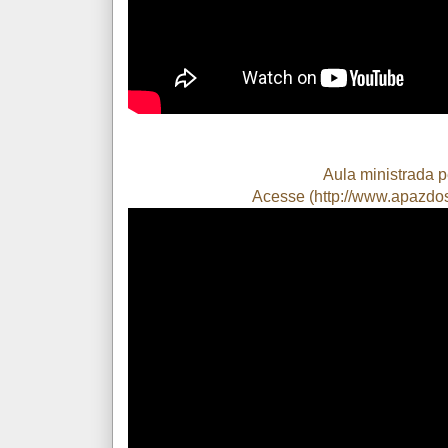
Aula ministrada p
Acesse (
http://www.apazdos