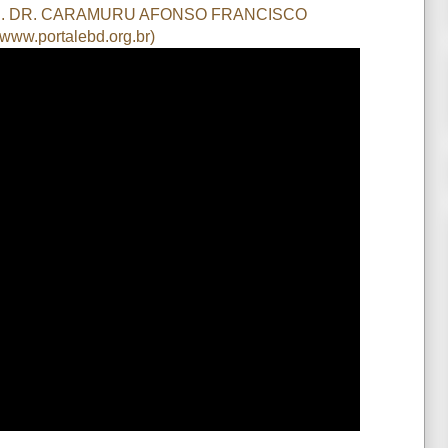
R. DR. CARAMURU AFONSO FRANCISCO
www.portalebd.org.br)