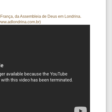
n França, da Assembleia de Deus em Londrina.
www.adlondrina.com.br)