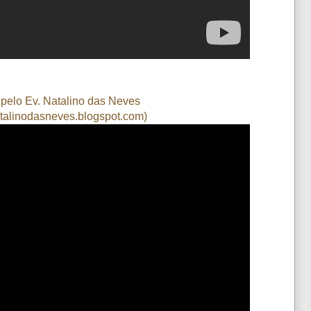
 pelo Ev. Natalino das Neves
talinodasneves.blogspot.com
)