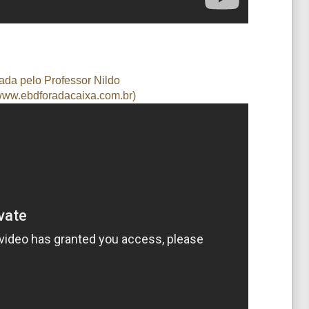
rada pelo Professor Nildo
/www.ebdforadacaixa.com.br
)