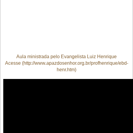
Aula ministrada pelo Evangelista Luiz Henrique
Acesse (
http://www.apazdosenhor.org.br/profhenrique/ebd-
henr.htm
)