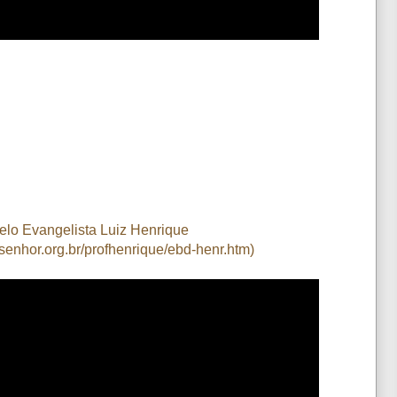
elo Evangelista Luiz Henrique
enhor.org.br/profhenrique/ebd-henr.htm)