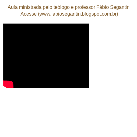
Aula ministrada pelo teólogo e professor Fábio Segantin
Acesse (www.fabiosegantin.blogspot.com.br)