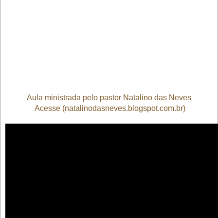
Aula ministrada pelo pastor Natalino das Neves
Acesse (natalinodasneves.blogspot.com.br)