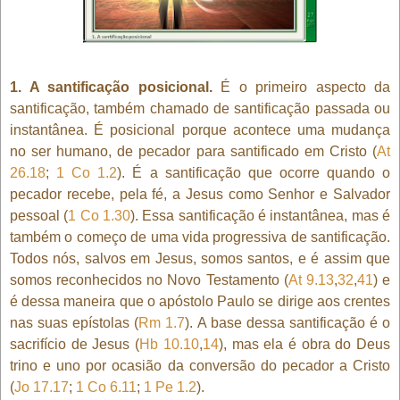
1. A santificação posicional.
É o primeiro aspecto da
santificação, também chamado de santificação passada ou
instantânea. É posicional porque acontece uma mudança
no ser humano, de pecador para santificado em Cristo (
At
26.18
;
1 Co 1.2
). É a santificação que ocorre quando o
pecador recebe, pela fé, a Jesus como Senhor e Salvador
pessoal (
1 Co 1.30
). Essa santificação é instantânea, mas é
também o começo de uma vida progressiva de santificação.
Todos nós, salvos em Jesus, somos santos, e é assim que
somos reconhecidos no Novo Testamento (
At 9.13
,
32
,
41
) e
é dessa maneira que o apóstolo Paulo se dirige aos crentes
nas suas epístolas (
Rm 1.7
). A base dessa santificação é o
sacrifício de Jesus (
Hb 10.10
,
14
), mas ela é obra do Deus
trino e uno por ocasião da conversão do pecador a Cristo
(
Jo 17.17
;
1 Co 6.11
;
1 Pe 1.2
).