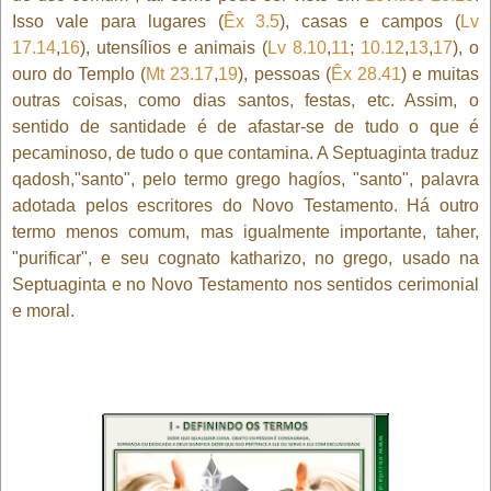
Isso vale para lugares (
Êx 3.5
), casas e campos (
Lv
17.14
,
16
), utensílios e animais (
Lv 8.10
,
11
;
10.12
,
13
,
17
), o
ouro do Templo (
Mt 23.17
,
19
), pessoas (
Êx 28.41
) e muitas
outras coisas, como dias santos, festas, etc. Assim, o
sentido de santidade é de afastar-se de tudo o que é
pecaminoso, de tudo o que contamina. A Septuaginta traduz
qadosh,"santo", pelo termo grego hagíos, "santo", palavra
adotada pelos escritores do Novo Testamento. Há outro
termo menos comum, mas igualmente importante, taher,
"purificar", e seu cognato katharizo, no grego, usado na
Septuaginta e no Novo Testamento nos sentidos cerimonial
e moral.