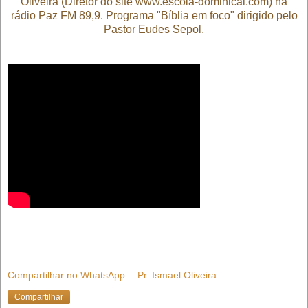
Oliveira (Diretor do site www.escola-dominical.com) na
rádio Paz FM 89,9. Programa "Bíblia em foco" dirigido pelo
Pastor Eudes Sepol.
Compartilhar no WhatsApp
Pr. Ismael Oliveira
Compartilhar