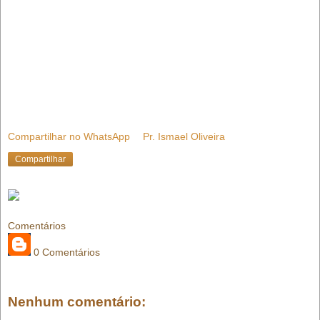
Compartilhar no WhatsApp
Pr. Ismael Oliveira
Compartilhar
Comentários
0 Comentários
Nenhum comentário: