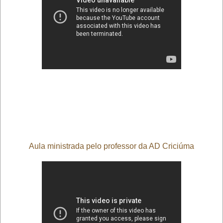
Aula ministrada pelo professor da AD Criciúma