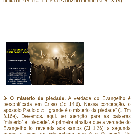
deixa de ser o sal da terra e a luz do mundo (Mt 5.13,14).
3- O mistério da piedade.
A verdade do Evangelho é
personificada em Cristo (Jo 14.6). Nessa concepção, o
apóstolo Paulo diz: “ grande é o mistério da piedade” (1 Tm
3.16a). Devemos, aqui, ter atenção para as palavras
“mistério” e “piedade”. A primeira sinaliza que a verdade do
Evangelho foi revelada aos santos (Cl 1.26); a segunda