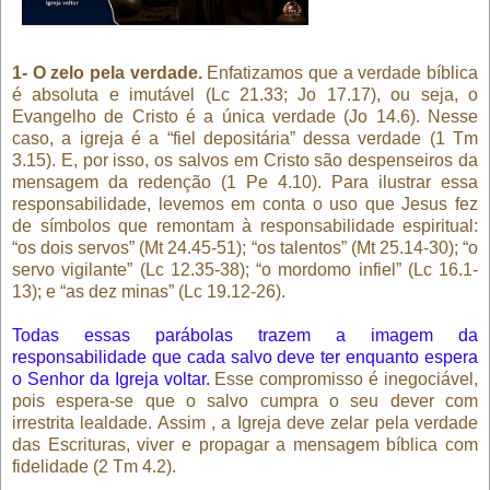
1- O zelo pela verdade.
Enfatizamos que a verdade bíblica
é absoluta e imutável (Lc 21.33; Jo 17.17), ou seja, o
Evangelho de Cristo é a única verdade (Jo 14.6). Nesse
caso, a igreja é a “fiel depositária” dessa verdade (1 Tm
3.15). E, por isso, os salvos em Cristo são despenseiros da
mensagem da redenção (1 Pe 4.10). Para ilustrar essa
responsabilidade, levemos em conta o uso que Jesus fez
de símbolos que remontam à responsabilidade espiritual:
“os dois servos” (Mt 24.45-51); “os talentos” (Mt 25.14-30); “o
servo vigilante” (Lc 12.35-38); “o mordomo infiel” (Lc 16.1-
13); e “as dez minas” (Lc 19.12-26).
Todas essas parábolas trazem a imagem da
responsabilidade que cada salvo deve ter enquanto espera
o Senhor da Igreja voltar.
Esse compromisso é inegociável,
pois espera-se que o salvo cumpra o seu dever com
irrestrita lealdade. Assim , a Igreja deve zelar pela verdade
das Escrituras, viver e propagar a mensagem bíblica com
fidelidade (2 Tm 4.2).