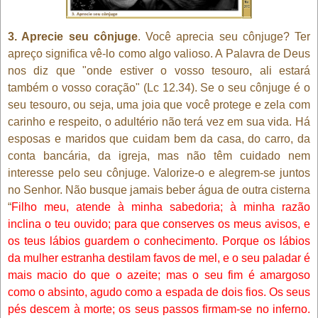
3. Aprecie seu cônjuge
. Você aprecia seu cônjuge? Ter
apreço significa vê-lo como algo valioso. A Palavra de Deus
nos diz que "onde estiver o vosso tesouro, ali estará
também o vosso coração" (Lc 12.34). Se o seu cônjuge é o
seu tesouro, ou seja, uma joia que você protege e zela com
carinho e respeito, o adultério não terá vez em sua vida. Há
esposas e maridos que cuidam bem da casa, do carro, da
conta bancária, da igreja, mas não têm cuidado nem
interesse pelo seu cônjuge. Valorize-o e alegrem-se juntos
no Senhor. Não busque jamais beber água de outra cisterna
“
Filho meu, atende à minha sabedoria; à minha razão
inclina o teu ouvido; para que conserves os meus avisos, e
os teus lábios guardem o conhecimento. Porque os lábios
da mulher estranha destilam favos de mel, e o seu paladar é
mais macio do que o azeite; mas o seu fim é amargoso
como o absinto, agudo como a espada de dois fios. Os seus
pés descem à morte; os seus passos firmam-se no inferno.