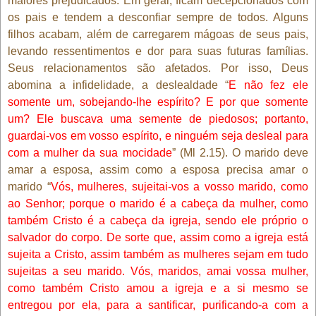
maiores prejudicados. Em geral, ficam decepcionados com
os pais e tendem a desconfiar sempre de todos. Alguns
filhos acabam, além de carregarem mágoas de seus pais,
levando ressentimentos e dor para suas futuras famílias.
Seus relacionamentos são afetados. Por isso, Deus
abomina a infidelidade, a deslealdade “
E não fez ele
somente um, sobejando-lhe espírito? E por que somente
um? Ele buscava uma semente de piedosos; portanto,
guardai-vos em vosso espírito, e ninguém seja desleal para
com a mulher da sua mocidade
” (Ml 2.15). O marido deve
amar a esposa, assim como a esposa precisa amar o
marido “
Vós, mulheres, sujeitai-vos a vosso marido, como
ao Senhor; porque o marido é a cabeça da mulher, como
também Cristo é a cabeça da igreja, sendo ele próprio o
salvador do corpo. De sorte que, assim como a igreja está
sujeita a Cristo, assim também as mulheres sejam em tudo
sujeitas a seu marido. Vós, maridos, amai vossa mulher,
como também Cristo amou a igreja e a si mesmo se
entregou por ela, para a santificar, purificando-a com a