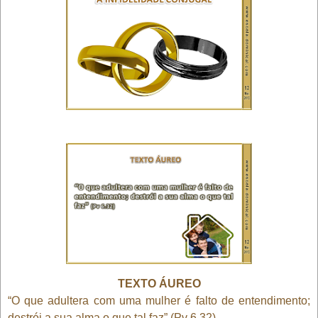
TEXTO ÁUREO
“O que adultera com uma mulher é falto de entendimento;
destrói a sua alma o que tal faz” (Pv 6.32).