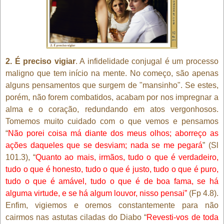
2. É preciso vigiar
. A infidelidade conjugal é um processo
maligno que tem início na mente. No começo, são apenas
alguns pensamentos que surgem de "mansinho". Se estes,
porém, não forem combatidos, acabam por nos impregnar a
alma e o coração, redundando em atos vergonhosos.
Tomemos muito cuidado com o que vemos e pensamos
“
Não porei coisa má diante dos meus olhos; aborreço as
ações daqueles que se desviam; nada se me pegará
” (Sl
101.3), “
Quanto ao mais, irmãos, tudo o que é verdadeiro,
tudo o que é honesto, tudo o que é justo, tudo o que é puro,
tudo o que é amável, tudo o que é de boa fama, se há
alguma virtude, e se há algum louvor, nisso pensai”
(Fp 4.8).
Enfim, vigiemos e oremos constantemente para não
cairmos nas astutas ciladas do Diabo “
Revesti-vos de toda