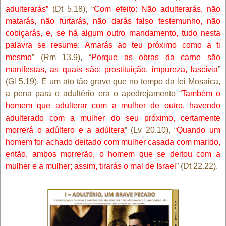
adulterarás”
(Dt 5.18), “
Com efeito: Não adulterarás, não
matarás, não furtarás, não darás falso testemunho, não
cobiçarás, e, se há algum outro mandamento, tudo nesta
palavra se resume: Amarás ao teu próximo como a ti
mesmo
” (Rm 13.9), “
Porque as obras da carne são
manifestas, as quais são: prostituição, impureza, lascívia
”
(Gl 5.19). É um ato tão grave que no tempo da lei Mosaica,
a pena para o adultério era o apedrejamento “
Também o
homem que adulterar com a mulher de outro, havendo
adulterado com a mulher do seu próximo, certamente
morrerá o adúltero e a adúltera
” (Lv 20.10), “
Quando um
homem for achado deitado com mulher casada com marido,
então, ambos morrerão, o homem que se deitou com a
mulher e a mulher; assim, tirarás o mal de Israel
” (Dt 22.22).