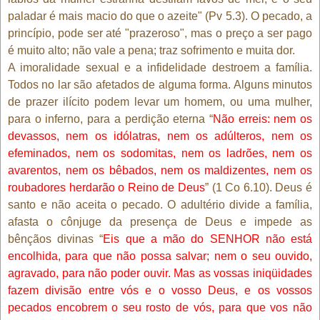
paladar é mais macio do que o azeite" (Pv 5.3). O pecado, a
princípio, pode ser até "prazeroso", mas o preço a ser pago
é muito alto; não vale a pena; traz sofrimento e muita dor.
A imoralidade sexual e a infidelidade destroem a família.
Todos no lar são afetados de alguma forma. Alguns minutos
de prazer ilícito podem levar um homem, ou uma mulher,
para o inferno, para a perdição eterna “
Não erreis: nem os
devassos, nem os idólatras, nem os adúlteros, nem os
efeminados, nem os sodomitas, nem os ladrões, nem os
avarentos, nem os bêbados, nem os maldizentes, nem os
roubadores herdarão o Reino de Deus
” (1 Co 6.10). Deus é
santo e não aceita o pecado. O adultério divide a família,
afasta o cônjuge da presença de Deus e impede as
bênçãos divinas “
Eis que a mão do SENHOR não está
encolhida, para que não possa salvar; nem o seu ouvido,
agravado, para não poder ouvir. Mas as vossas iniqüidades
fazem divisão entre vós e o vosso Deus, e os vossos
pecados encobrem o seu rosto de vós, para que vos não