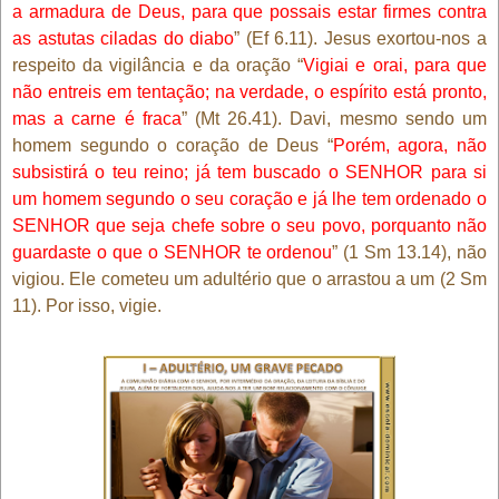
a armadura de Deus, para que possais estar firmes contra
as astutas ciladas do diabo
” (Ef 6.11). Jesus exortou-nos a
respeito da vigilância e da oração “
Vigiai e orai, para que
não entreis em tentação; na verdade, o espírito está pronto,
mas a carne é fraca
” (Mt 26.41). Davi, mesmo sendo um
homem segundo o coração de Deus “
Porém, agora, não
subsistirá o teu reino; já tem buscado o SENHOR para si
um homem segundo o seu coração e já lhe tem ordenado o
SENHOR que seja chefe sobre o seu povo, porquanto não
guardaste o que o SENHOR te ordenou
” (1 Sm 13.14), não
vigiou. Ele cometeu um adultério que o arrastou a um (2 Sm
11). Por isso, vigie.