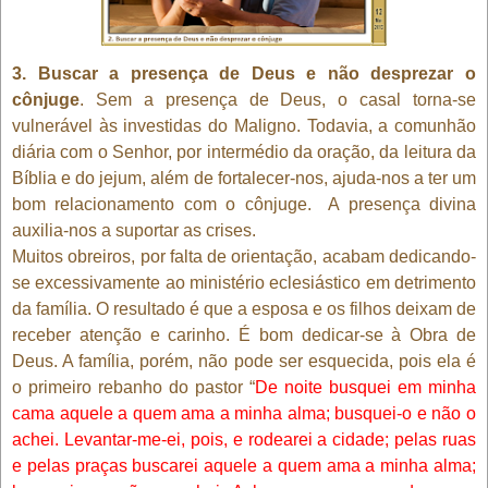
3. Buscar a presença de Deus e não desprezar o
cônjuge
. Sem a presença de Deus, o casal torna-se
vulnerável às investidas do Maligno. Todavia, a comunhão
diária com o Senhor, por intermédio da oração, da leitura da
Bíblia e do jejum, além de fortalecer-nos, ajuda-nos a ter um
bom relacionamento com o cônjuge.
A presença divina
auxilia-nos a suportar as crises.
Muitos obreiros, por falta de orientação, acabam dedicando-
se excessivamente ao ministério eclesiástico em detrimento
da família. O resultado é que a esposa e os filhos deixam de
receber atenção e carinho. É bom dedicar-se à Obra de
Deus. A família, porém, não pode ser esquecida, pois ela é
o primeiro rebanho do pastor “
De noite busquei em minha
cama aquele a quem ama a minha alma; busquei-o e não o
achei. Levantar-me-ei, pois, e rodearei a cidade; pelas ruas
e pelas praças buscarei aquele a quem ama a minha alma;