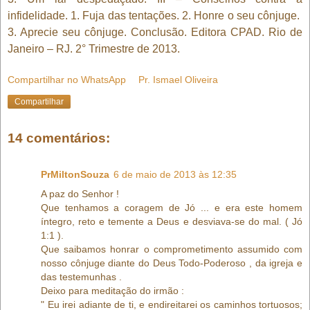
infidelidade. 1. Fuja das tentações. 2. Honre o seu cônjuge.
3. Aprecie seu cônjuge. Conclusão. Editora CPAD. Rio de
Janeiro – RJ. 2° Trimestre de 2013.
Compartilhar no WhatsApp
Pr. Ismael Oliveira
Compartilhar
14 comentários:
PrMiltonSouza
6 de maio de 2013 às 12:35
A paz do Senhor !
Que tenhamos a coragem de Jó ... e era este homem
íntegro, reto e temente a Deus e desviava-se do mal. ( Jó
1:1 ).
Que saibamos honrar o comprometimento assumido com
nosso cônjuge diante do Deus Todo-Poderoso , da igreja e
das testemunhas .
Deixo para meditação do irmão :
" Eu irei adiante de ti, e endireitarei os caminhos tortuosos;