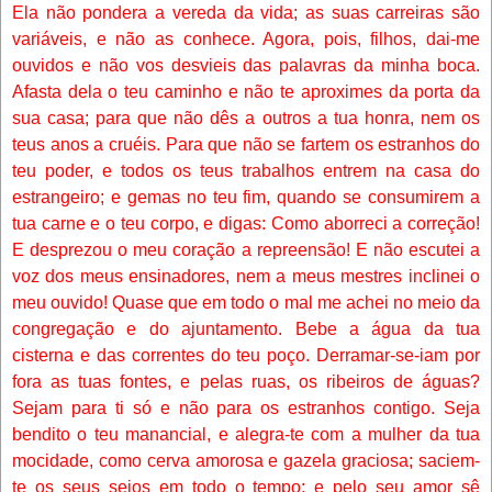
Ela não pondera a vereda da vida; as suas carreiras são
variáveis, e não as conhece. Agora, pois, filhos, dai-me
ouvidos e não vos desvieis das palavras da minha boca.
Afasta dela o teu caminho e não te aproximes da porta da
sua casa; para que não dês a outros a tua honra, nem os
teus anos a cruéis. Para que não se fartem os estranhos do
teu poder, e todos os teus trabalhos entrem na casa do
estrangeiro; e gemas no teu fim, quando se consumirem a
tua carne e o teu corpo, e digas: Como aborreci a correção!
E desprezou o meu coração a repreensão! E não escutei a
voz dos meus ensinadores, nem a meus mestres inclinei o
meu ouvido! Quase que em todo o mal me achei no meio da
congregação e do ajuntamento. Bebe a água da tua
cisterna e das correntes do teu poço. Derramar-se-iam por
fora as tuas fontes, e pelas ruas, os ribeiros de águas?
Sejam para ti só e não para os estranhos contigo. Seja
bendito o teu manancial, e alegra-te com a mulher da tua
mocidade, como cerva amorosa e gazela graciosa; saciem-
te os seus seios em todo o tempo; e pelo seu amor sê