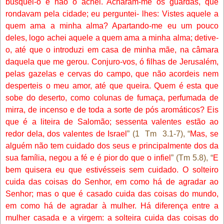
busquei-o e não o achei. Acharam-me os guardas, que
rondavam pela cidade; eu perguntei- lhes: Vistes aquele a
quem ama a minha alma? Apartando-me eu um pouco
deles, logo achei aquele a quem ama a minha alma; detive-
o, até que o introduzi em casa de minha mãe, na câmara
daquela que me gerou. Conjuro-vos, ó filhas de Jerusalém,
pelas gazelas e cervas do campo, que não acordeis nem
desperteis o meu amor, até que queira. Quem é esta que
sobe do deserto, como colunas de fumaça, perfumada de
mirra, de incenso e de toda a sorte de pós aromáticos? Eis
que é a liteira de Salomão; sessenta valentes estão ao
redor dela, dos valentes de Israel
” (1
Tm
3.1-7), “
Mas, se
alguém não tem cuidado dos seus e principalmente dos da
sua família, negou a fé e é pior do que o infiel
” (Tm 5.8), “
E
bem quisera eu que estivésseis sem cuidado. O solteiro
cuida das coisas do Senhor, em como há de agradar ao
Senhor; mas o que é casado cuida das coisas do mundo,
em como há de agradar à mulher. Há diferença entre a
mulher casada e a virgem: a solteira cuida das coisas do