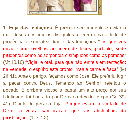
1. Fuja das tentações
. É preciso ser prudente e evitar o
mal. Jesus ensinou os discípulos a terem uma atitude de
prudência e sensatez diante das tentações “
Eis que vos
envio como ovelhas ao meio de lobos; portanto, sede
prudentes como as serpentes e símplices como as pombas
”
(Mt 10.16) “
Vigiai e orai, para que não entreis em tentação;
na verdade, o espírito está pronto, mas a carne é fraca
” (Mt
26.41). Ante o perigo, façamos como José. Ele preferiu fugir
a pecar contra Deus. Temendo ao Senhor, rejeitou o
pecado. E embora viesse a pagar um alto preço por sua
fidelidade, foi honrado por Deus no devido tempo (Gn 39-
41). Diante do pecado, fuja “
Porque esta é a vontade de
Deus, a vossa santificação: que vos abstenhais da
prostituição
” (1 Ts 4.3).