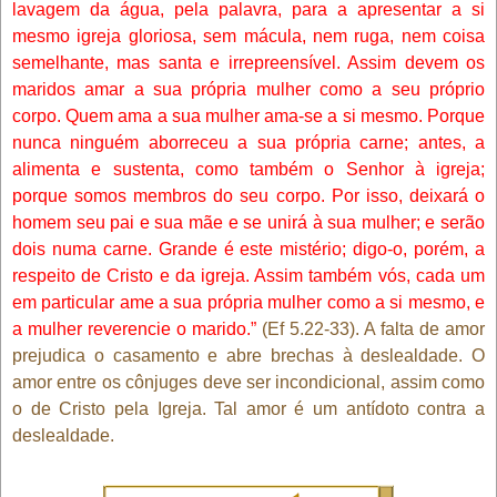
lavagem da água, pela palavra, para a apresentar a si
mesmo igreja gloriosa, sem mácula, nem ruga, nem coisa
semelhante, mas santa e irrepreensível. Assim devem os
maridos amar a sua própria mulher como a seu próprio
corpo. Quem ama a sua mulher ama-se a si mesmo. Porque
nunca ninguém aborreceu a sua própria carne; antes, a
alimenta e sustenta, como também o Senhor à igreja;
porque somos membros do seu corpo. Por isso, deixará o
homem seu pai e sua mãe e se unirá à sua mulher; e serão
dois numa carne. Grande é este mistério; digo-o, porém, a
respeito de Cristo e da igreja. Assim também vós, cada um
em particular ame a sua própria mulher como a si mesmo, e
a mulher reverencie o marido.”
(Ef 5.22-33). A falta de amor
prejudica o casamento e abre brechas à deslealdade. O
amor entre os cônjuges deve ser incondicional, assim como
o de Cristo pela Igreja. Tal amor é um antídoto contra a
deslealdade.