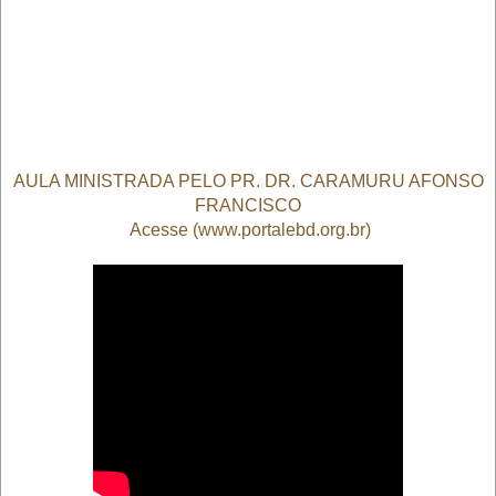
AULA MINISTRADA PELO PR. DR. CARAMURU AFONSO
FRANCISCO
Acesse (www.portalebd.org.br)