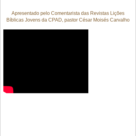
Apresentado pelo Comentarista das Revistas Lições
Bíblicas Jovens da CPAD, pastor César Moisés Carvalho