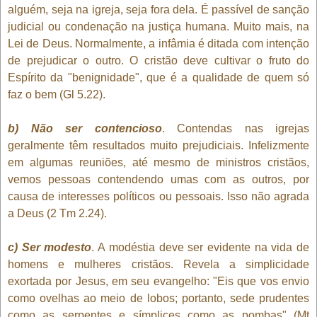
alguém, seja na igreja, seja fora dela. É passível de sanção
judicial ou condenação na justiça humana. Muito mais, na
Lei de Deus. Normalmente, a infâmia é ditada com intenção
de prejudicar o outro. O cristão deve cultivar o fruto do
Espírito da "benignidade", que é a qualidade de quem só
faz o bem (Gl 5.22).
b) Não ser contencioso
. Contendas nas igrejas
geralmente têm resultados muito prejudiciais. Infelizmente
em algumas reuniões, até mesmo de ministros cristãos,
vemos pessoas contendendo umas com as outros, por
causa de interesses políticos ou pessoais. Isso não agrada
a Deus (2 Tm 2.24).
c) Ser modesto
. A modéstia deve ser evidente na vida de
homens e mulheres cristãos. Revela a simplicidade
exortada por Jesus, em seu evangelho: "Eis que vos envio
como ovelhas ao meio de lobos; portanto, sede prudentes
como as serpentes e símplices como as pombas" (Mt