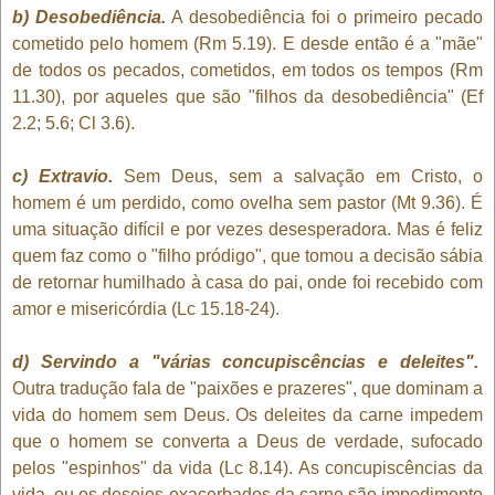
b) Desobediência.
A desobediência foi o primeiro pecado
cometido pelo homem (Rm 5.19). E desde então é a "mãe"
de todos os pecados, cometidos, em todos os tempos (Rm
11.30), por aqueles que são "filhos da desobediência" (Ef
2.2; 5.6; Cl 3.6).
c) Extravio.
Sem Deus, sem a salvação em Cristo, o
homem é um perdido, como ovelha sem pastor (Mt 9.36). É
uma situação difícil e por vezes desesperadora. Mas é feliz
quem faz como o "filho pródigo", que tomou a decisão sábia
de retornar humilhado à casa do pai, onde foi recebido com
amor e misericórdia (Lc 15.18-24).
d) Servindo a "várias concupiscências e deleites".
Outra tradução fala de "paixões e prazeres", que dominam a
vida do homem sem Deus. Os deleites da carne impedem
que o homem se converta a Deus de verdade, sufocado
pelos "espinhos" da vida (Lc 8.14). As concupiscências da
vida, ou os desejos exacerbados da carne são impedimento