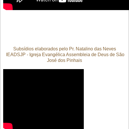
Subsídios elaborados pelo Pr. Natalino das Neves
IEADSJP - Igreja Evangélica Assembleia de Deus de São
José dos Pinhais