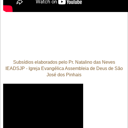
Subsídios elaborados pelo Pr. Natalino das Neves
IEADSJP - Igreja Evangélica Assembleia de Deus de São
José dos Pinhais