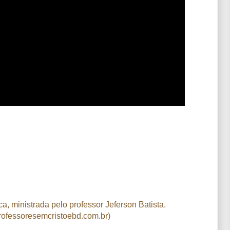
a, ministrada pelo professor Jeferson Batista.
ofessoresemcristoebd.com.br)