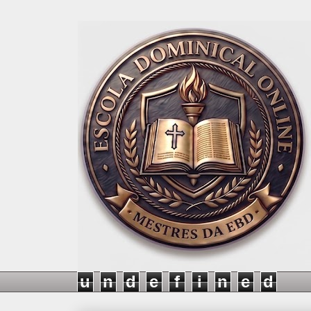
u
n
d
e
f
i
n
e
d