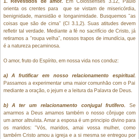
1. Revestidos de amor.
Em Colossenses 3.12, Paulo
orienta os crentes para que se vistam de misericórdia,
benignidade, mansidão e longanimidade. Busquemos "as
coisas que são de cima" (Cl 3.1,2). Suas atitudes devem
refletir tal verdade. Mediante a fé no sacrifício de Cristo, já
retiramos a "roupa velha", nossos trapos de imundícia, que
é a natureza pecaminosa.
O amor, fruto do Espírito, em nossa vida nos conduz:
a) A frutificar em nosso relacionamento espiritual.
Passamos a experimentar uma maior comunhão com o Pai
mediante a oração, o jejum e a leitura da Palavra de Deus.
b) A ter um relacionamento conjugal frutífero.
Se
amarmos a Deus amamos também o nosso cônjuge com
um amor altruísta. Amar a esposa é um principio divino para
os maridos: "Vós, maridos, amai vossa mulher, como
também Cristo amou a igreja e a si mesma se entregou por