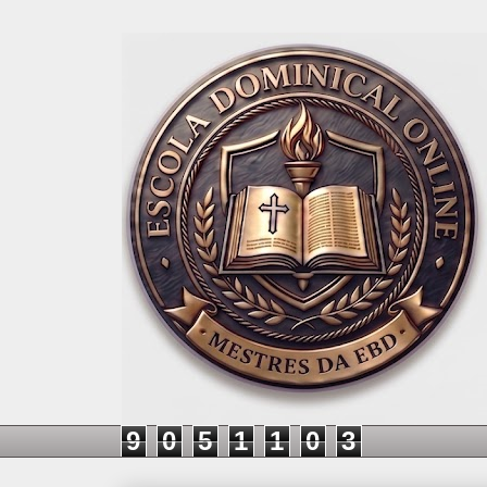
9
0
5
1
1
0
3