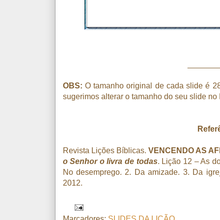
_______
OBS:
O tamanho original de cada slide é 28
sugerimos alterar o tamanho do seu slide no
Referê
Revista Lições Bíblicas.
VENCENDO AS AFL
o Senhor o livra de todas
. Lição 12 – As d
No desemprego. 2. Da amizade. 3. Da igrej
2012.
Marcadores:
SLIDES DA LIÇÃO