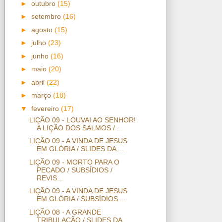
►
outubro
(15)
►
setembro
(16)
►
agosto
(15)
►
julho
(23)
►
junho
(16)
►
maio
(20)
►
abril
(22)
►
março
(18)
▼
fevereiro
(17)
LIÇÃO 09 - LOUVAI AO SENHOR!
A LIÇÃO DOS SALMOS / ...
LIÇÃO 09 - A VINDA DE JESUS
EM GLÓRIA / SLIDES DA ...
LIÇÃO 09 - MORTO PARA O
PECADO / SUBSÍDIOS /
REVIS...
LIÇÃO 09 - A VINDA DE JESUS
EM GLÓRIA / SUBSÍDIOS ...
LIÇÃO 08 - A GRANDE
TRIBULAÇÃO / SLIDES DA