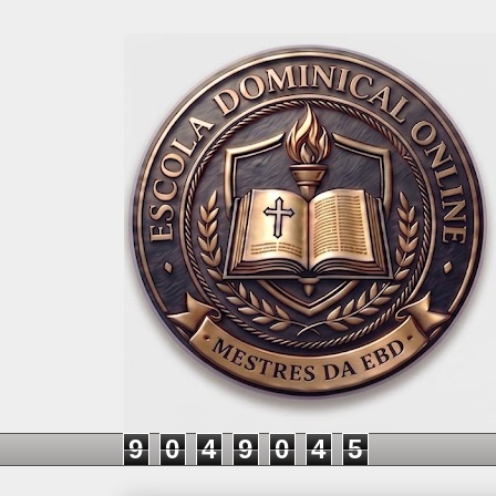
9
0
4
9
0
4
5