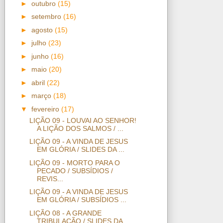
►
outubro
(15)
►
setembro
(16)
►
agosto
(15)
►
julho
(23)
►
junho
(16)
►
maio
(20)
►
abril
(22)
►
março
(18)
▼
fevereiro
(17)
LIÇÃO 09 - LOUVAI AO SENHOR!
A LIÇÃO DOS SALMOS / ...
LIÇÃO 09 - A VINDA DE JESUS
EM GLÓRIA / SLIDES DA ...
LIÇÃO 09 - MORTO PARA O
PECADO / SUBSÍDIOS /
REVIS...
LIÇÃO 09 - A VINDA DE JESUS
EM GLÓRIA / SUBSÍDIOS ...
LIÇÃO 08 - A GRANDE
TRIBULAÇÃO / SLIDES DA