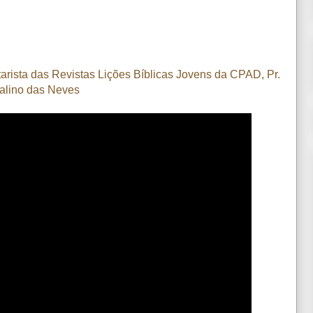
ista das Revistas Lições Bíblicas Jovens da CPAD, Pr.
alino das Neves